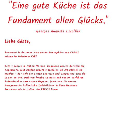
"Eine gute Küche ist das
Fundament allen Glücks."
Georges Auguste Escoffier
Liebe Gäste,
Benvenuti in der neue italienische Atmosphäre von
KARA`S
mitten im Münchner KVR!
Seit 11 Jahren in frühen Morgen beginnen unsere Baristen ihr
Tageswerk. Laut werden unsere Maschinen um die Bohnen zu
mahlen – der Duft der ersten Espresso und Cappuccino erweckt
Leben im KVR. Duft von frische Cornetti und Panini verführen
Frühaufsteher zum ersten Happen. Geniessen Sie unsere
hausgemache italienische Späzialitäten in Neue Moderne
Ambiente wie in Italien. Ihr KARA´S Team