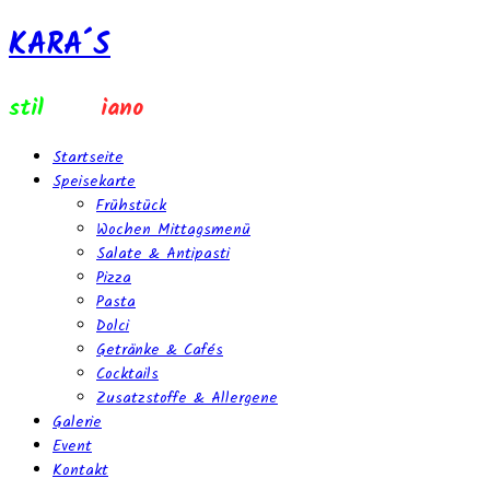
KARA´S
stil
e ital
iano
Startseite
Speisekarte
Frühstück
Wochen Mittagsmenü
Salate & Antipasti
Pizza
Pasta
Dolci
Getränke & Cafés
Cocktails
Zusatzstoffe & Allergene
Galerie
Event
Kontakt